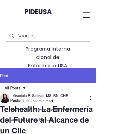
PIDEUSA
Programa
Interna
cional de
Enfermería USA
Post
All Posts
Graciela R. Salinas, MS, RN, CNE
All Posts
Mar 27, 2025
2 min read
Telehealth: La Enfermería
Historias de la Enfermeria Mexicana
del Futuro al Alcance de
Enfermeria en las Noticias
un Clic