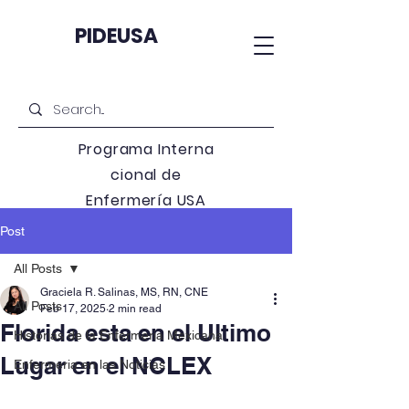
PIDEUSA
Programa
Interna
cional de
Enfermería USA
Post
All Posts
Graciela R. Salinas, MS, RN, CNE
All Posts
Feb 17, 2025
2 min read
Florida esta en el Ultimo
Historias de la Enfermeria Mexicana
Lugar en el NCLEX
Enfermeria en las Noticias